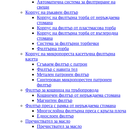
Автоматична система за филтриране на
свещи
Корпус на ръкавен филтър
Корпус на филтърна торба от неръждаема
стомана
Корпус на филтър от пластмасова торба
Корпус на филтърна торба от въглеродна
стомана
Система за филтърни торбички
Филтърна торба
Корпус на микропореста касетъчна филтърна
касета
Сгъваем филтър с патрон
Филтър с навита тел
Метален патронен филтър
Синтерован микропорестен патронен
филтър
Филтър за кошница на тръбопровода
Кошничен филтър от неръждаема стомана
Магнитен филтър
Филтър преса с рамка от неръждаема стомана
Многослойна филтърна преса с кръгла плоча
Еднослоен филтър
Пречиствател за масло
Пречиствател за масло