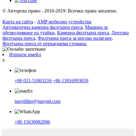
© Авторско право - 2010-2019: Всички права запазени.
Карта на сайта
-
AMP мобилни устройства
Автоматична камерна филтърна преса
,
Машина за
обезводняване на утайки
,
Камерна филтърна преса
,
Лентова
филтърна преса
,
Филтърна преса за високо налягане
,
Филтърна преса от неръждаема стомана
,
Изпрати имейл
x
+86 021-51863216
+86 13916993659
junyifilter@junyigl.com
+86 15639082096