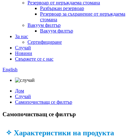
Резервоар от неръждаема стомана
Разбъркан резервоар
Резервоар за съхранение от неръждаема
стомана
Вакуум филтър
Вакуум филтър
За нас
Сертифициране
Случай
Новини
Свържете се с нас
English
Дом
Случай
Самопочистващ се филтър
Самопочистващ се филтър
✧ Характеристики на продукта