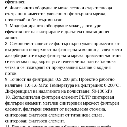
ефективен.
6. Филтърното оборудване може лесно и старателно да
отстрани примесите, уловени от филтърната мрежа,
почиствайки без мъртви ъгли.
7. Модифицираното оборудване може да осигури
ефективност на филтриране и дълъг експлоатационен
живот.
8. Самопочистващият се филтър първо улавя примесите от
вътрешната повърхност на филтърната кошница, след което
адсорбираните върху филтърната мрежа примесни частици
се изчеткват под въртяща се телена четка или найлонова
четка и се изхвърлят от продухващия клапан с водния
поток.
9. Точност на филтрация: 0,5-200 μm; Проектно работно
налягане: 1,0-1,6 MPa; Температура на филтрация: 0-200℃;
Диференциал на налягането на почистване: 50-100 kPa
10. Допълнителен филтърен елемент: PE/PP синтерован
филтърен елемент, метален синтерован мрежест филтърен
елемент, филтърен елемент от неръждаема стомана,
синтерован филтърен елемент от титаниева сплав,
синтерован филтърен елемент.
11. Входни и изходни връзки: Фланец, вътрешна резба,