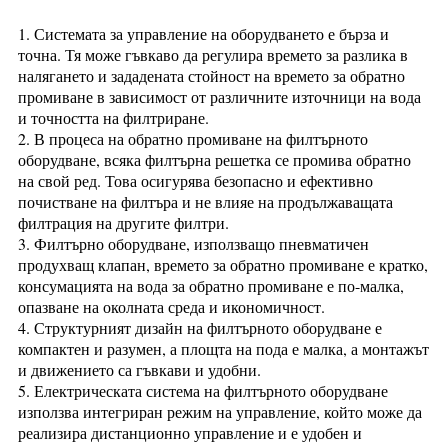
1. Системата за управление на оборудването е бърза и
точна. Тя може гъвкаво да регулира времето за разлика в
налягането и зададената стойност на времето за обратно
промиване в зависимост от различните източници на вода
и точността на филтриране.
2. В процеса на обратно промиване на филтърното
оборудване, всяка филтърна решетка се промива обратно
на свой ред. Това осигурява безопасно и ефективно
почистване на филтъра и не влияе на продължаващата
филтрация на другите филтри.
3. Филтърно оборудване, използващо пневматичен
продухващ клапан, времето за обратно промиване е кратко,
консумацията на вода за обратно промиване е по-малка,
опазване на околната среда и икономичност.
4. Структурният дизайн на филтърното оборудване е
компактен и разумен, а площта на пода е малка, а монтажът
и движението са гъвкави и удобни.
5. Електрическата система на филтърното оборудване
използва интегриран режим на управление, който може да
реализира дистанционно управление и е удобен и