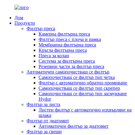
Дом
Продукти
Филтър преса
Камерна филтърна преса
Филтър преса с плоча и рамка
Мембранна филтърна преса
Кръгла филтърна преса
Преса за колан
Система за филтърна преса
Резервни части за филтър преса
Автоматичен самопочистващ се филтър
Самопочистващ се филтър тип четка
Филтър с автоматично обратно промиване
Самопочистващ се филтър тип скрепер
Самопочистващ се филтър тип засмукване
Hydor
Филтър за листа
Листен филтър с автоматично изхвърляне на
шлака
Филтър от диатомит
Автоматичен филтър за диатомит
Филтър за свещи