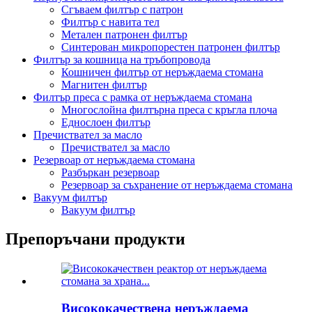
Сгъваем филтър с патрон
Филтър с навита тел
Метален патронен филтър
Синтерован микропорестен патронен филтър
Филтър за кошница на тръбопровода
Кошничен филтър от неръждаема стомана
Магнитен филтър
Филтър преса с рамка от неръждаема стомана
Многослойна филтърна преса с кръгла плоча
Еднослоен филтър
Пречиствател за масло
Пречиствател за масло
Резервоар от неръждаема стомана
Разбъркан резервоар
Резервоар за съхранение от неръждаема стомана
Вакуум филтър
Вакуум филтър
Препоръчани продукти
Висококачествена неръждаема