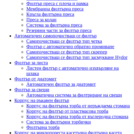
Филтър преса с плоча и рамка
Мембранна филтърна преса
Кръгла филтърна преса
Преса за колан
Система за филтърна преса
Резервни части за филтър преса
Автоматичен самопочистващ се филтър
Самопочистващ се филтър тип четка
Филтър с автоматично обратно промиване
Самопочистващ се филтър тип скрепер
Самопочистващ се филтър тип засмукване Hydor
Филтър за листа
Листен филтър с автоматично изхвърляне на
шлака
Филтър от диатомит
Автоматичен филтър за диатомит
Филтър за свещи
Автоматична система за филтриране на свещи
Корпус на ръкавен филтър
Корпус на филтърна торба от неръждаема стомана
Корпус на филтър от пластмасова торба
Корпус на филтърна торба от въглеродна стомана
Система за филтърни торбички
Филтърна торба
Корпус на микропореста касетъчна филтърна касета