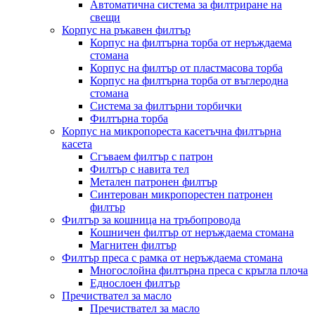
Автоматична система за филтриране на
свещи
Корпус на ръкавен филтър
Корпус на филтърна торба от неръждаема
стомана
Корпус на филтър от пластмасова торба
Корпус на филтърна торба от въглеродна
стомана
Система за филтърни торбички
Филтърна торба
Корпус на микропореста касетъчна филтърна
касета
Сгъваем филтър с патрон
Филтър с навита тел
Метален патронен филтър
Синтерован микропорестен патронен
филтър
Филтър за кошница на тръбопровода
Кошничен филтър от неръждаема стомана
Магнитен филтър
Филтър преса с рамка от неръждаема стомана
Многослойна филтърна преса с кръгла плоча
Еднослоен филтър
Пречиствател за масло
Пречиствател за масло