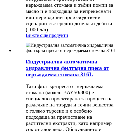
неръждаема стомана и зъбни помпи за
масло и е подходяща за непрекъснати
или периодични производствени
сценарии със средни до малки дебити
(1000 л/ч).
Вижте още продукти
Индустриална автоматична
хидравлична филтърна преса от
неръждаема стомана 316L
Тази филтър-преса от неръждаема
стомана (модел: BAY50/800) е
специално проектирана за процеси на
разделяне на твърди и течни вещества
с голямо търсене и е особено
подходяща за пречистване на
растителни екстракти, като например
сок от алое вера. Оборудването е