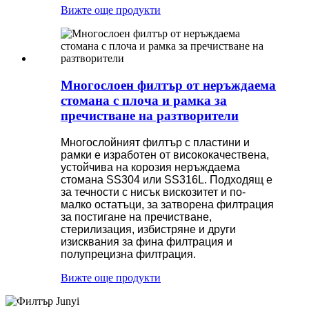
Вижте още продукти
Многослоен филтър от неръждаема
стомана с плоча и рамка за
пречистване на разтворители
Многослойният филтър с пластини и
рамки е изработен от висококачествена,
устойчива на корозия неръждаема
стомана SS304 или SS316L. Подходящ е
за течности с нисък вискозитет и по-
малко остатъци, за затворена филтрация
за постигане на пречистване,
стерилизация, избистряне и други
изисквания за фина филтрация и
полупрецизна филтрация.
Вижте още продукти