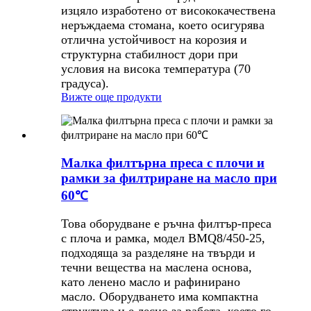
изцяло изработено от висококачествена
неръждаема стомана, което осигурява
отлична устойчивост на корозия и
структурна стабилност дори при
условия на висока температура (70
градуса).
Вижте още продукти
Малка филтърна преса с плочи и
рамки за филтриране на масло при
60℃
Това оборудване е ръчна филтър-преса
с плоча и рамка, модел BMQ8/450-25,
подходяща за разделяне на твърди и
течни вещества на маслена основа,
като ленено масло и рафинирано
масло. Оборудването има компактна
структура и е лесно за работа, което го