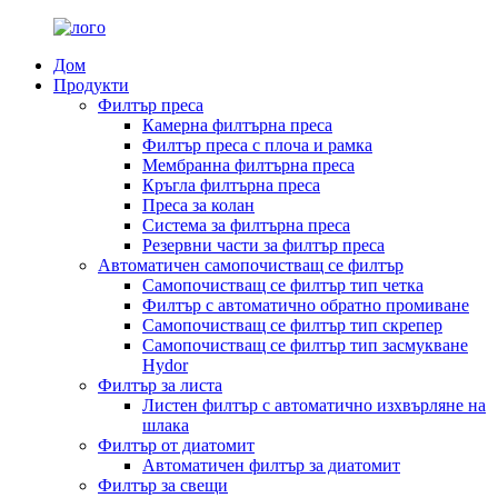
Дом
Продукти
Филтър преса
Камерна филтърна преса
Филтър преса с плоча и рамка
Мембранна филтърна преса
Кръгла филтърна преса
Преса за колан
Система за филтърна преса
Резервни части за филтър преса
Автоматичен самопочистващ се филтър
Самопочистващ се филтър тип четка
Филтър с автоматично обратно промиване
Самопочистващ се филтър тип скрепер
Самопочистващ се филтър тип засмукване
Hydor
Филтър за листа
Листен филтър с автоматично изхвърляне на
шлака
Филтър от диатомит
Автоматичен филтър за диатомит
Филтър за свещи