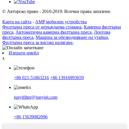
© Авторско право - 2010-2019: Всички права запазени.
Карта на сайта
-
AMP мобилни устройства
Филтърна преса от неръждаема стомана
,
Камерна филтърна
преса
,
Автоматична камерна филтърна преса
,
Лентова
филтърна преса
,
Машина за обезводняване на утайки
,
Филтърна преса за високо налягане
,
Изпрати имейл
x
+86 021-51863216
+86 13916993659
junyifilter@junyigl.com
+86 15639082096