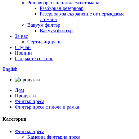
Резервоар от неръждаема стомана
Разбъркан резервоар
Резервоар за съхранение от неръждаема
стомана
Вакуум филтър
Вакуум филтър
За нас
Сертифициране
Случай
Новини
Свържете се с нас
English
Дом
Продукти
Филтър преса
Филтър преса с плоча и рамка
Категории
Филтър преса
Камерна филтърна преса