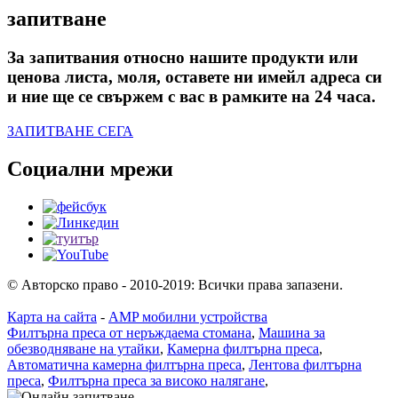
запитване
За запитвания относно нашите продукти или
ценова листа, моля, оставете ни имейл адреса си
и ние ще се свържем с вас в рамките на 24 часа.
ЗАПИТВАНЕ СЕГА
Социални мрежи
© Авторско право - 2010-2019: Всички права запазени.
Карта на сайта
-
AMP мобилни устройства
Филтърна преса от неръждаема стомана
,
Машина за
обезводняване на утайки
,
Камерна филтърна преса
,
Автоматична камерна филтърна преса
,
Лентова филтърна
преса
,
Филтърна преса за високо налягане
,