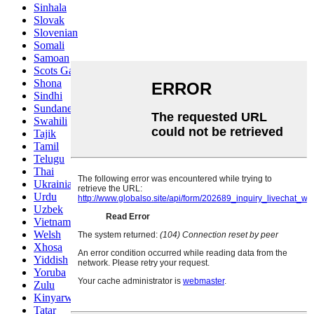
Sinhala
Slovak
Slovenian
Somali
Samoan
Scots Gaelic
Shona
Sindhi
Sundanese
Swahili
Tajik
Tamil
Telugu
Thai
Ukrainian
Urdu
Uzbek
Vietnamese
Welsh
Xhosa
Yiddish
Yoruba
Zulu
Kinyarwanda
Tatar