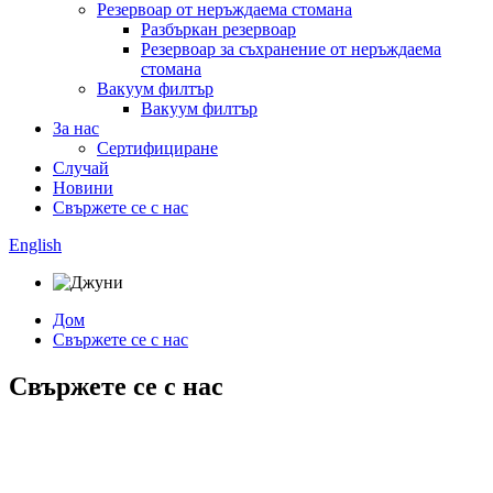
Резервоар от неръждаема стомана
Разбъркан резервоар
Резервоар за съхранение от неръждаема
стомана
Вакуум филтър
Вакуум филтър
За нас
Сертифициране
Случай
Новини
Свържете се с нас
English
Дом
Свържете се с нас
Свържете се с нас