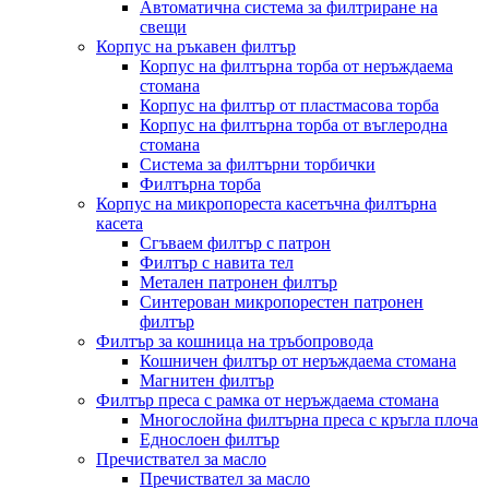
Автоматична система за филтриране на
свещи
Корпус на ръкавен филтър
Корпус на филтърна торба от неръждаема
стомана
Корпус на филтър от пластмасова торба
Корпус на филтърна торба от въглеродна
стомана
Система за филтърни торбички
Филтърна торба
Корпус на микропореста касетъчна филтърна
касета
Сгъваем филтър с патрон
Филтър с навита тел
Метален патронен филтър
Синтерован микропорестен патронен
филтър
Филтър за кошница на тръбопровода
Кошничен филтър от неръждаема стомана
Магнитен филтър
Филтър преса с рамка от неръждаема стомана
Многослойна филтърна преса с кръгла плоча
Еднослоен филтър
Пречиствател за масло
Пречиствател за масло