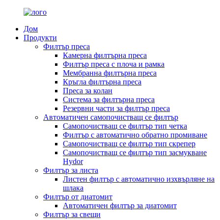
Дом
Продукти
Филтър преса
Камерна филтърна преса
Филтър преса с плоча и рамка
Мембранна филтърна преса
Кръгла филтърна преса
Преса за колан
Система за филтърна преса
Резервни части за филтър преса
Автоматичен самопочистващ се филтър
Самопочистващ се филтър тип четка
Филтър с автоматично обратно промиване
Самопочистващ се филтър тип скрепер
Самопочистващ се филтър тип засмукване
Hydor
Филтър за листа
Листен филтър с автоматично изхвърляне на
шлака
Филтър от диатомит
Автоматичен филтър за диатомит
Филтър за свещи