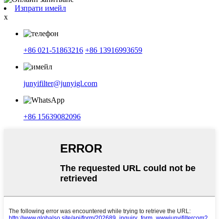
Изпрати имейл
x
+86 021-51863216
+86 13916993659
junyifilter@junyigl.com
+86 15639082096