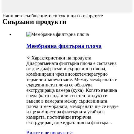
Напишете съобщението си тук и ни го изпратете
Свързани продукти
Мембранна филтърна плоча
✧ Характеристики на продукта
Диафрагмената филтърна плоча е съставена
от две диафрагми и сърцевинна плоча,
комбинирани чрез високотемпературно
термично запечатване. Между мембраната и
сърцевинната плоча се образува
екструдираща камера (куха). Когато външна
среда (като вода или сгъстен въздух) се
въведе в камерата между сърцевинната
плоча и мембраната, мембраната ще се издуе
и ще компресира филтърната утайка в
камерата, постигайки вторична
екструдираща дехидратация на филтъра...
Вижте още продукти
>