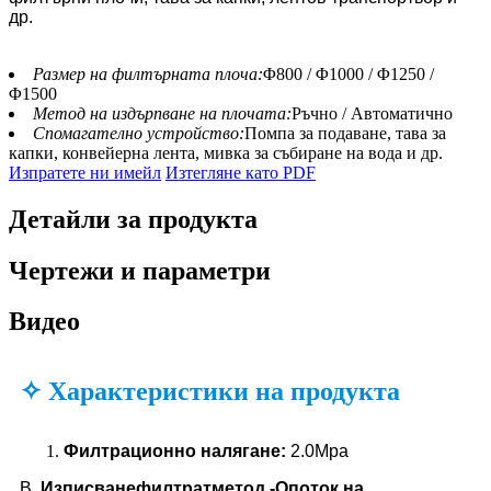
др.
Размер на филтърната плоча:
Φ800 / Φ1000 / Φ1250 /
Φ1500
Метод на издърпване на плочата:
Ръчно / Автоматично
Спомагателно устройство:
Помпа за подаване, тава за
капки, конвейерна лента, мивка за събиране на вода и др.
Изпратете ни имейл
Изтегляне като PDF
Детайли за продукта
Чертежи и параметри
Видео
✧ Характеристики на продукта
Филтрационно налягане
:
2.0Mpa
B.
Изписване
филтрат
метод -
O
поток на