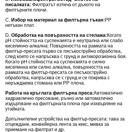
писалката:
Филтратът изтича от дъното на
филтърните плочи.
C.
Избор на материал за филтърна тъкан:
PP
нетъкан плат.
D.
Обработка на повърхността на стелажа:
Когато
pH стойността на суспензията е неутрална или слабо
киселинно-алкална: Повърхността на рамката на
филтър-пресата първо се пясъкоструйно обработва,
след което се напръсква с грунд и антикорозионна боя.
Когато pH стойността на суспензията е силно
киселинна или силно алкална, повърхността на
рамката на филтър-пресата се пясъкоструйно
обработва, напръсква се с грунд и се покрива с
неръждаема стомана или PP плоча.
Работа на кръглата филтърна преса:
Автоматично
хидравлично пресоване, ръчно или автоматично
издърпване на филтърната плоча при изхвърляне на
утайката.
Допълнителни устройства на филтър-пресата: тава за
отцеждане, конвейерна лента за кекс, мивка за
приемане на филтрат и др.