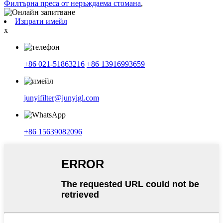
Филтърна преса от неръждаема стомана
,
Изпрати имейл
x
+86 021-51863216
+86 13916993659
junyifilter@junyigl.com
+86 15639082096