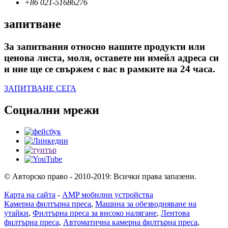
+86 021-51686276
запитване
За запитвания относно нашите продукти или
ценова листа, моля, оставете ни имейл адреса си
и ние ще се свържем с вас в рамките на 24 часа.
ЗАПИТВАНЕ СЕГА
Социални мрежи
© Авторско право - 2010-2019: Всички права запазени.
Карта на сайта
-
AMP мобилни устройства
Камерна филтърна преса
,
Машина за обезводняване на
утайки
,
Филтърна преса за високо налягане
,
Лентова
филтърна преса
,
Автоматична камерна филтърна преса
,