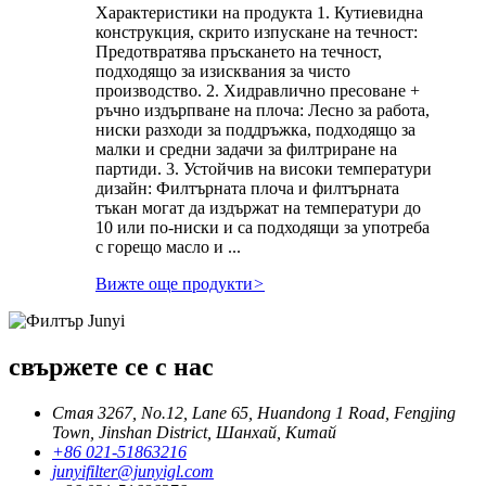
Характеристики на продукта 1. Кутиевидна
конструкция, скрито изпускане на течност:
Предотвратява пръскането на течност,
подходящо за изисквания за чисто
производство. 2. Хидравлично пресоване +
ръчно издърпване на плоча: Лесно за работа,
ниски разходи за поддръжка, подходящо за
малки и средни задачи за филтриране на
партиди. 3. Устойчив на високи температури
дизайн: Филтърната плоча и филтърната
тъкан могат да издържат на температури до
10 или по-ниски и са подходящи за употреба
с горещо масло и ...
Вижте още продукти
>
свържете се с нас
Стая 3267, No.12, Lane 65, Huandong 1 Road, Fengjing
Town, Jinshan District, Шанхай, Китай
+86 021-51863216
junyifilter@junyigl.com