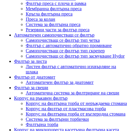
Филтър преса с плоча и рамка
Мембранна филтърна преса
Кръгла филтърна преса
Преса за колан
Система за филтърна преса
Резервни части за филтър преса
Автоматичен самопочистващ се филтър
Самопочистващ се филтър тип четка
Филтър с автоматично обратно промиване
Самопочистващ се филтър тип скрепер
Самопочистващ се филтър тип засмукване Hydor
Филтър за листа
Листен филтър с автоматично изхвърляне на
шлака
Филтър от диатомит
Автоматичен филтър за диатомит
Филтър за свещи
Автоматична система за филтриране на свещи
Корпус на ръкавен филтър
Корпус на филтърна торба от неръждаема стомана
Корпус на филтър от пластмасова торба
Корпус на филтърна торба от въглеродна стомана
Система за филтърни торбички
Филтърна торба
Корпус на микропореста касетъчна филтърна касета