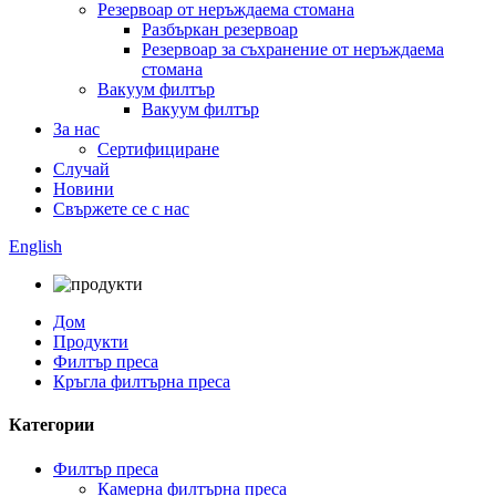
Резервоар от неръждаема стомана
Разбъркан резервоар
Резервоар за съхранение от неръждаема
стомана
Вакуум филтър
Вакуум филтър
За нас
Сертифициране
Случай
Новини
Свържете се с нас
English
Дом
Продукти
Филтър преса
Кръгла филтърна преса
Категории
Филтър преса
Камерна филтърна преса