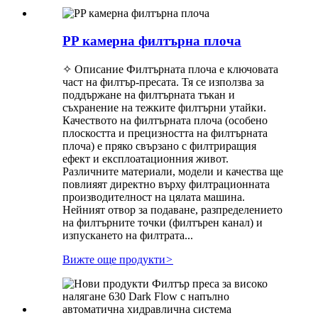
PP камерна филтърна плоча
✧ Описание Филтърната плоча е ключовата
част на филтър-пресата. Тя се използва за
поддържане на филтърната тъкан и
съхранение на тежките филтърни утайки.
Качеството на филтърната плоча (особено
плоскостта и прецизността на филтърната
плоча) е пряко свързано с филтриращия
ефект и експлоатационния живот.
Различните материали, модели и качества ще
повлияят директно върху филтрационната
производителност на цялата машина.
Нейният отвор за подаване, разпределението
на филтърните точки (филтърен канал) и
изпускането на филтрата...
Вижте още продукти
>