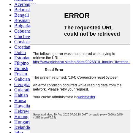
Azerbaijani
Belarusian
Bengali
Bosnian
Bulgarian
Cebuano
Chichewa
Corsican
Croatian
Dutch
Estonian
Filipino
Finnish
Frisian
Galician
Georgian
Gujarati
Haitian
Hausa
Hawaiian
Hebrew
Hmong
Hungarian
Icelandic
Igbo