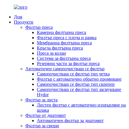
Дом
Продукти
Филтър преса
Камерна филтърна преса
Филтър преса с плоча и рамка
Мембранна филтърна преса
Кръгла филтърна преса
Преса за колан
Система за филтърна преса
Резервни части за филтър преса
Автоматичен самопочистващ се филтър
Самопочистващ се филтър тип четка
Филтър с автоматично обратно промиване
Самопочистващ се филтър тип скрепер
Самопочистващ се филтър тип засмукване
Hydor
Филтър за листа
Листен филтър с автоматично изхвърляне на
шлака
Филтър от диатомит
Автоматичен филтър за диатомит
Филтър за свещи