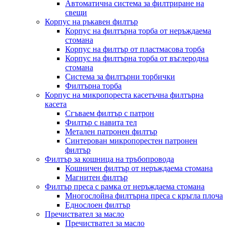
Автоматична система за филтриране на
свещи
Корпус на ръкавен филтър
Корпус на филтърна торба от неръждаема
стомана
Корпус на филтър от пластмасова торба
Корпус на филтърна торба от въглеродна
стомана
Система за филтърни торбички
Филтърна торба
Корпус на микропореста касетъчна филтърна
касета
Сгъваем филтър с патрон
Филтър с навита тел
Метален патронен филтър
Синтерован микропорестен патронен
филтър
Филтър за кошница на тръбопровода
Кошничен филтър от неръждаема стомана
Магнитен филтър
Филтър преса с рамка от неръждаема стомана
Многослойна филтърна преса с кръгла плоча
Еднослоен филтър
Пречиствател за масло
Пречиствател за масло