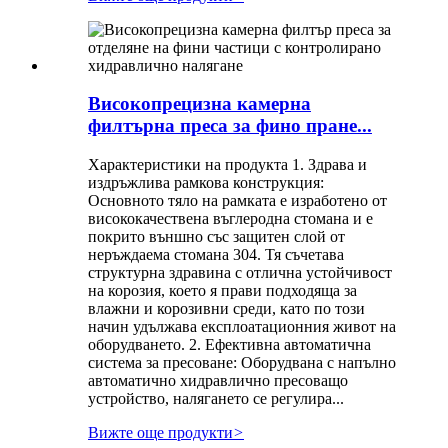
Високопрецизна камерна
филтърна преса за фино пране...
Характеристики на продукта 1. Здрава и
издръжлива рамкова конструкция:
Основното тяло на рамката е изработено от
висококачествена въглеродна стомана и е
покрито външно със защитен слой от
неръждаема стомана 304. Тя съчетава
структурна здравина с отлична устойчивост
на корозия, което я прави подходяща за
влажни и корозивни среди, като по този
начин удължава експлоатационния живот на
оборудването. 2. Ефективна автоматична
система за пресоване: Оборудвана с напълно
автоматично хидравлично пресоващо
устройство, налягането се регулира...
Вижте още продукти
>