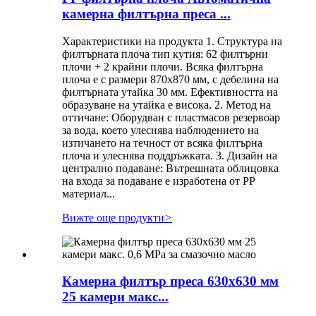
камерна филтърна преса ...
Характеристики на продукта 1. Структура на
филтърната плоча тип кутия: 62 филтърни
плочи + 2 крайни плочи. Всяка филтърна
плоча е с размери 870x870 мм, с дебелина на
филтърната утайка 30 мм. Ефективността на
образуване на утайка е висока. 2. Метод на
оттичане: Оборудван с пластмасов резервоар
за вода, което улеснява наблюдението на
изтичането на течност от всяка филтърна
плоча и улеснява поддръжката. 3. Дизайн на
централно подаване: Вътрешната облицовка
на входа за подаване е изработена от PP
материал...
Вижте още продукти
>
Камерна филтър преса 630x630 мм
25 камери макс...