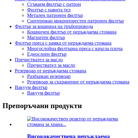
Сгъваем филтър с патрон
Филтър с навита тел
Метален патронен филтър
Синтерован микропорестен патронен филтър
Филтър за кошница на тръбопровода
Кошничен филтър от неръждаема стомана
Магнитен филтър
Филтър преса с рамка от неръждаема стомана
Многослойна филтърна преса с кръгла плоча
Еднослоен филтър
Пречиствател за масло
Пречиствател за масло
Резервоар от неръждаема стомана
Разбъркан резервоар
Резервоар за съхранение от неръждаема стомана
Вакуум филтър
Вакуум филтър
Препоръчани продукти
Висококачествена неръждаема