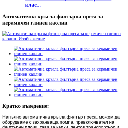
клас...
Автоматична кръгла филтърна преса за
керамичен глинен каолин
Кратко въведение:
Напълно автоматична кръгла филтър преса, можем да
оборудваме с захранваща помпа, превключвател на
филтърни плочи, тава за капки, лентов транспортьор и