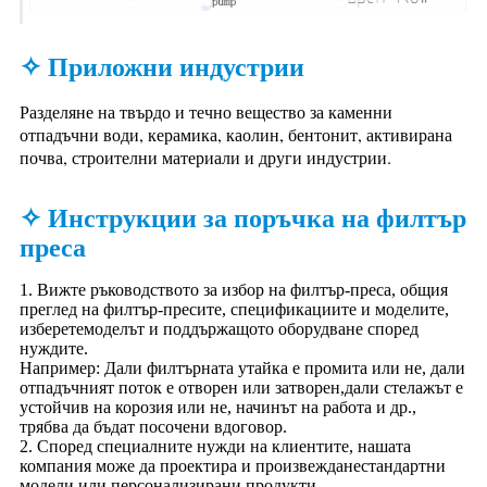
✧ Приложни индустрии
Разделяне на твърдо и течно вещество за каменни
отпадъчни води, керамика, каолин, бентонит, активирана
почва, строителни материали и други индустрии.
✧ Инструкции за поръчка на филтър
преса
1. Вижте ръководството за избор на филтър-преса, общия
преглед на филтър-пресите, спецификациите и моделите,
изберете
моделът и поддържащото оборудване според
нуждите.
Например: Дали филтърната утайка е промита или не, дали
отпадъчният поток е отворен или затворен,
дали стелажът е
устойчив на корозия или не, начинът на работа и др.,
трябва да бъдат посочени в
договор.
2. Според специалните нужди на клиентите, нашата
компания може да проектира и произвежда
нестандартни
модели или персонализирани продукти.